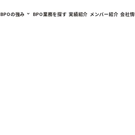
BPO業務を探す
実績紹介
メンバー紹介
BPOの強み
会社情
会社概要
豊富でユニークなリソース
うるるの歴史
Oの強み
施設概要
セキュリティへの体制
代表ご挨拶
の強みトップ
ップ