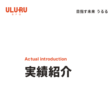
目指す未来
うるる
Strengths
Company
うるるBP
会社情報
うるるBPO
会社情報ト
Actual introduction
実績紹介