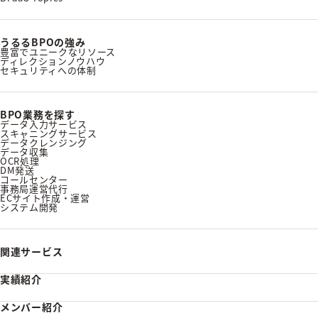
うるるBPOの強み
豊富でユニークなリソース
ディレクションノウハウ
セキュリティへの体制
BPO業務を探す
データ入力サービス
スキャニングサービス
データクレンジング
データ収集
OCR処理
DM発送
コールセンター
事務局運営代行
ECサイト作成・運営
システム開発
関連サービス
実績紹介
メンバー紹介