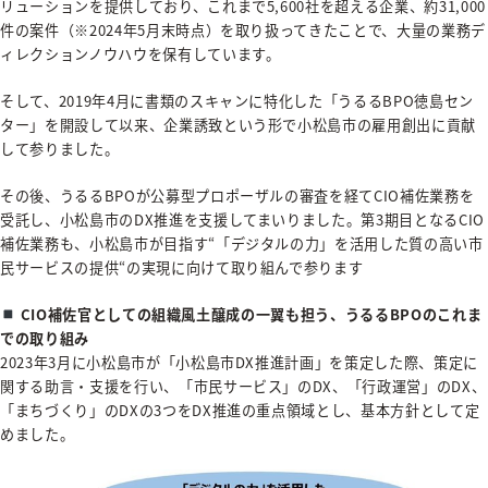
リューションを提供しており、これまで5,600社を超える企業、約31,000
件の案件（※2024年5月末時点）を取り扱ってきたことで、大量の業務デ
ィレクションノウハウを保有しています。
そして、2019年4月に書類のスキャンに特化した「うるるBPO徳島セン
ター」を開設して以来、企業誘致という形で小松島市の雇用創出に貢献
して参りました。
その後、うるるBPOが公募型プロポーザルの審査を経てCIO補佐業務を
受託し、小松島市のDX推進を支援してまいりました。第3期目となるCIO
補佐業務も、小松島市が目指す“「デジタルの力」を活用した質の高い市
民サービスの提供“の実現に向けて取り組んで参ります
CIO補佐官としての組織風土醸成の一翼も担う、うるるBPOのこれま
での取り組み
2023年3月に小松島市が「小松島市DX推進計画」を策定した際、策定に
関する助言・支援を行い、「市民サービス」のDX、「行政運営」のDX、
「まちづくり」のDXの3つをDX推進の重点領域とし、基本方針として定
めました。