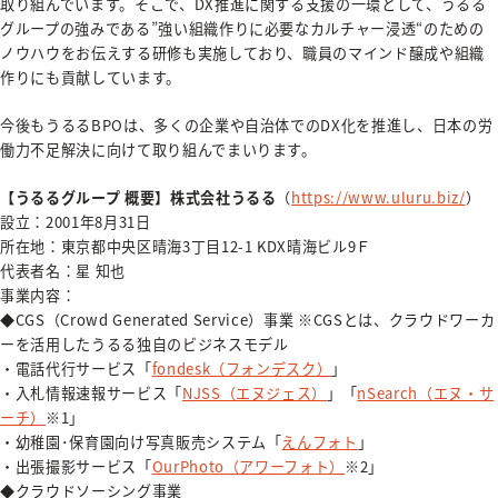
取り組んでいます。そこで、DX推進に関する支援の一環として、うるる
グループの強みである”強い組織作りに必要なカルチャー浸透“のための
ノウハウをお伝えする研修も実施しており、職員のマインド醸成や組織
作りにも貢献しています。
今後もうるるBPOは、多くの企業や自治体でのDX化を推進し、日本の労
働力不足解決に向けて取り組んでまいります。
【うるるグループ 概要】株式会社うるる
（
https://www.uluru.biz/
）
設立：2001年8月31日
所在地：東京都中央区晴海3丁目12-1 KDX晴海ビル9Ｆ
代表者名：星 知也
事業内容：
◆CGS（Crowd Generated Service）事業 ※CGSとは、クラウドワーカ
ーを活用したうるる独自のビジネスモデル
・電話代行サービス「
fondesk（フォンデスク）
」
・入札情報速報サービス「
NJSS（エヌジェス）
」「
nSearch（エヌ・サ
ーチ）
※1」
・幼稚園･保育園向け写真販売システム「
えんフォト
」
・出張撮影サービス「
OurPhoto（アワーフォト）
※2」
◆クラウドソーシング事業