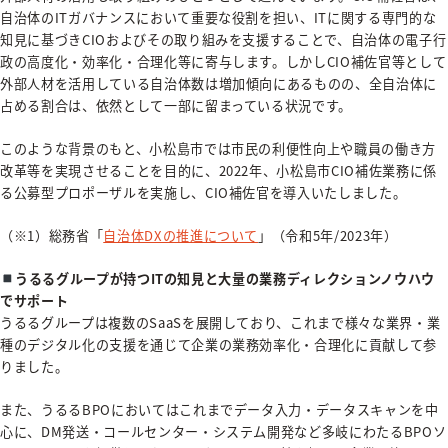
自治体のITガバナンスにおいて重要な役割を担い、ITに関する専門的な
知見に基づきCIOおよびその取り組みを支援することで、自治体の電子行
政の高度化・効率化・合理化等に寄与します。しかしCIO補佐官等として
外部人材を活用している自治体数は増加傾向にあるものの、全自治体に
占める割合は、依然として一部に留まっている状況です。
このような背景のもと、小松島市では市民の利便性向上や職員の働き方
改革等を実現させることを目的に、2022年、小松島市CIO補佐業務に係
る公募型プロポーザルを実施し、CIO補佐官を導入いたしました。
（※1）総務省「
自治体DXの推進について
」（令和5年/2023年）
うるるグループが持つITの知見と大量の業務ディレクションノウハウ
でサポート
うるるグループは複数のSaaSを展開しており、これまで様々な業界・業
種のデジタル化の支援を通じて企業の業務効率化・合理化に貢献して参
りました。
また、うるるBPOにおいてはこれまでデータ入力・データスキャンを中
心に、DM発送・コールセンター・システム開発など多岐にわたるBPOソ