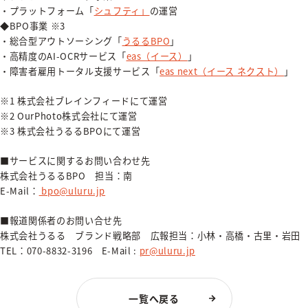
・プラットフォーム「
シュフティ」
の運営
◆BPO事業 ※3
・総合型アウトソーシング「
うるるBPO
」
・高精度のAI-OCRサービス「
eas（イース）
」
・障害者雇用トータル支援サービス「
eas next（イース ネクスト）
」
※1 株式会社ブレインフィードにて運営
※2 OurPhoto株式会社にて運営
※3 株式会社うるるBPOにて運営
■サービスに関するお問い合わせ先
株式会社うるるBPO 担当：南
E-Mail：
bpo@uluru.jp
■報道関係者のお問い合せ先
株式会社うるる ブランド戦略部 広報担当：小林・高橋・古里・岩田
TEL：070-8832-3196 E-Mail :
pr@uluru.jp
一覧へ戻る