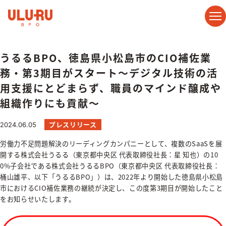
ホーム
お知らせ一覧
うるるBPO、徳島県小松島市のCIO補佐業
うるるBPO、徳島県小松島市のCIO補佐業
務・第3期目がスタート〜デジタル技術の活
用支援にとどまらず、職員のマインド醸成や
組織作りにも貢献〜
プレスリリース
2024.06.05
労働力不足問題解決のリーディングカンパニーとして、複数のSaaSを展
開する株式会社うるる（東京都中央区 代表取締役社長：星 知也）の10
0%子会社である株式会社うるるBPO（東京都中央区 代表取締役社長：
桶山雄平、以下「うるるBPO」）は、2022年より開始した徳島県小松島
市におけるCIO補佐業務の継続が決定し、この度第3期目が開始したこと
をお知らせいたします。