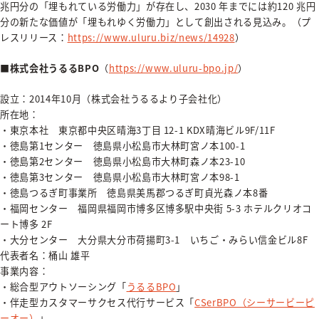
兆円分の「埋もれている労働力」が存在し、2030 年までには約120 兆円
分の新たな価値が「埋もれゆく労働力」として創出される見込み。（プ
レスリリース：
https://www.uluru.biz/news/14928
）
■株式会社うるるBPO
（
https://www.uluru-bpo.jp/
）
設立：2014年10月（株式会社うるるより子会社化）
所在地：
・東京本社 東京都中央区晴海3丁目 12-1 KDX晴海ビル9F/11F
・徳島第1センター 徳島県小松島市大林町宮ノ本100-1
・徳島第2センター 徳島県小松島市大林町森ノ本23-10
・徳島第3センター 徳島県小松島市大林町宮ノ本98-1
・徳島つるぎ町事業所 徳島県美馬郡つるぎ町貞光森ノ本8番
・福岡センター 福岡県福岡市博多区博多駅中央街 5-3 ホテルクリオコ
ート博多 2F
・大分センター 大分県大分市荷揚町3-1 いちご・みらい信金ビル8F
代表者名：桶山 雄平
事業内容：
・総合型アウトソーシング「
うるるBPO
」
・伴走型カスタマーサクセス代行サービス「
CSerBPO（シーサービーピ
ーオー）
」