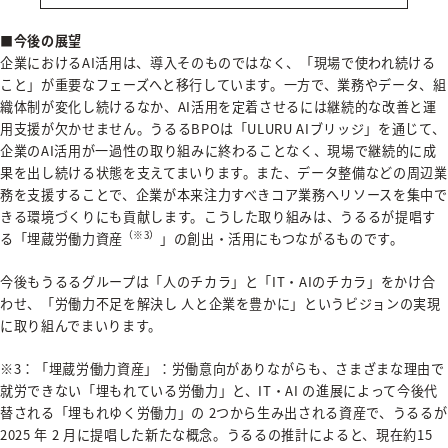
■今後の展望
企業におけるAI活用は、導入そのものではなく、「現場で使われ続ける
こと」が重要なフェーズへと移行しています。一方で、業務やデータ、組
織体制が変化し続けるなか、AI活用を定着させるには継続的な改善と運
用支援が欠かせません。うるるBPOは「ULURU AIブリッジ」を通じて、
企業のAI活用が一過性の取り組みに終わることなく、現場で継続的に成
果を出し続ける状態を支えてまいります。また、データ整備などの周辺業
務を支援することで、企業が本来注力すべきコア業務へリソースを集中で
きる環境づくりにも貢献します。こうした取り組みは、うるるが提唱す
（※3）
る「埋蔵労働力資産
」の創出・活用にもつながるものです。
今後もうるるグループは「人のチカラ」と「IT・AIのチカラ」をかけ合
わせ、「労働力不足を解決し 人と企業を豊かに」というビジョンの実現
に取り組んでまいります。
※3：「埋蔵労働力資産」：労働意向がありながらも、さまざまな理由で
就労できない「埋もれている労働力」と、IT・AI の進展によって今後代
替される「埋もれゆく労働力」の 2つから生み出される資産で、うるるが
2025 年 2 月に提唱した新たな概念。うるるの推計によると、現在約15