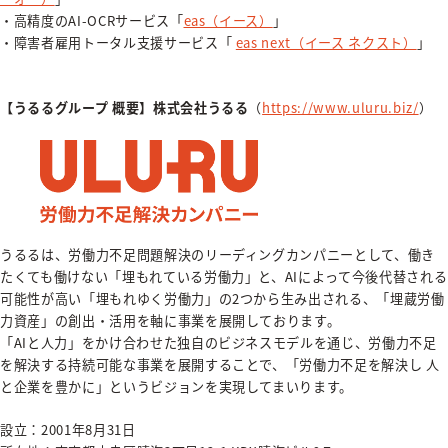
・高精度のAI-OCRサービス「
eas（イース）
」
・障害者雇用トータル支援サービス「
eas next（イース ネクスト）
」
【うるるグループ 概要】株式会社うるる
（
https://www.uluru.biz/
）
うるるは、労働力不足問題解決のリーディングカンパニーとして、働き
たくても働けない「埋もれている労働力」と、AIによって今後代替される
可能性が高い「埋もれゆく労働力」の2つから生み出される、「埋蔵労働
力資産」の創出・活用を軸に事業を展開しております。
「AIと人力」をかけ合わせた独自のビジネスモデルを通じ、労働力不足
を解決する持続可能な事業を展開することで、「労働力不足を解決し 人
と企業を豊かに」というビジョンを実現してまいります。
設立：2001年8月31日