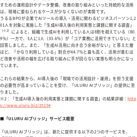
すための運用設計やデータ整備、改善の取り組みといった持続的な活用
は、現場に委ねられるケースが少なくないのが実情です。
うるるBPOが企業でAIツールの導入・活用に関わるビジネスパーソン1,2
01人を対象に実施した「生成AI導入後の利用実態と課題に関する調査」
（※2）
によると、組織で生成AIを利用している人は8割を超えている（80.
9％）一方で、3人に1人（33.6％）が「コア業務に活用できていない」と
回答しました。また、「生成AI活用に向き合う余裕がない」と答えた層
ほど、「かなり利用している」割合が44.7％と最も高く、活用が進むほ
ど改善や活用の幅を広げる取り組みに手が回らない実態も明らかになっ
ています。
これらの結果から、AI導入後の「現場での活用設計・運用」を担う支援
の必要性が高まっていることを受け、「ULURU AIブリッジ」の提供に至
りました。
※2：「生成AI導入後の利用実態と課題に関する調査」の結果詳細：
http
s://www.uluru.biz/25154
■「ULURU AIブリッジ」サービス概要
「ULURU AIブリッジ」は、新たに提供する以下の2つのサービスを、