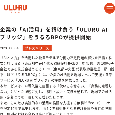
ホーム
お知らせ一覧
企業の「AI活用」を請け負う「ULURU AI 
企業の「AI活用」を請け負う「ULURU AI
ブリッジ」をうるるBPOが提供開始
プレスリリース
2026.06.04
「AIと人力」を活用した独自モデルで労働力不足問題の解決を目指す株
式会社うるる（東京都中央区 代表取締役社長CEO：星 知也）の 100%子
会社である株式会社うるる BPO（東京都中央区 代表取締役社長：桶山雄
平、以下「うるるBPO」）は、企業のAI活用を現場レベルで支援する新
サービス「ULURU AIブリッジ」の提供を開始しました。
本サービスは、AI導入後に直面する「使いこなせない」「業務に定着し
ない」といった課題に対し、診断・設計・実装を通じて、現場でのAI活
用・定着までを一貫して支援いたします。
(※1)
また、このたび実践的なAI活用の検証を支援する無料
PoCパートナー
を限定10社で募集します。 ※1：無料対象となる検証範囲や要件の詳細
は、個別のお打ち合わせ時にご提示いたします。