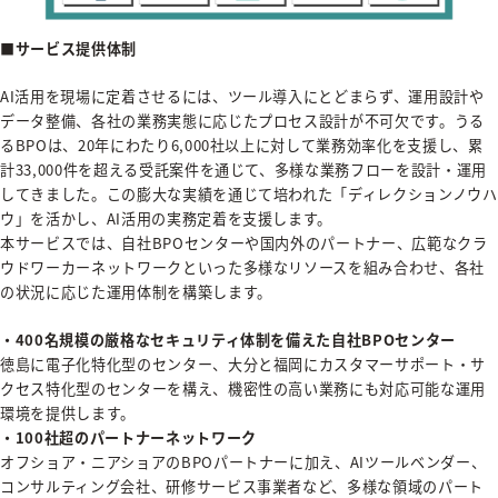
■サービス提供体制
AI活用を現場に定着させるには、ツール導入にとどまらず、運用設計や
データ整備、各社の業務実態に応じたプロセス設計が不可欠です。うる
るBPOは、20年にわたり6,000社以上に対して業務効率化を支援し、累
計33,000件を超える受託案件を通じて、多様な業務フローを設計・運用
してきました。この膨大な実績を通じて培われた「ディレクションノウハ
ウ」を活かし、AI活用の実務定着を支援します。
本サービスでは、自社BPOセンターや国内外のパートナー、広範なクラ
ウドワーカーネットワークといった多様なリソースを組み合わせ、各社
の状況に応じた運用体制を構築します。
・400名規模の厳格なセキュリティ体制を備えた自社BPOセンター
徳島に電子化特化型のセンター、大分と福岡にカスタマーサポート・サ
クセス特化型のセンターを構え、機密性の高い業務にも対応可能な運用
環境を提供します。
・100社超のパートナーネットワーク
オフショア・ニアショアのBPOパートナーに加え、AIツールベンダー、
コンサルティング会社、研修サービス事業者など、多様な領域のパート