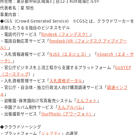
所在地：東京都中央区晴海3丁目12-1 KDX晴海ビル9Ｆ
代表者名：星 知也
事業内容：
◆CGS（Crowd Generated Service） ※CGSとは、クラウドワーカーを
活用したうるる独自のビジネスモデル
・電話代行サービス「
fondesk（フォンデスク）
」
・電話自動応答サービス「
fondesk IVR（フォンデスク アイブイアー
ル）
」
・入札情報速報サービス「
NJSS（エヌジェス）
」「
nSearch（エヌ・サ
ーチ）
」
・官公庁ビジネスを上流工程から支援するプラットフォーム「
GoSTEP
（ゴーステップ
）」
・入札資格管理サービス「
入札資格ポータル
」
・官公庁・自治体・独立行政法人向け購買調達サービス「
調達インフ
ォ
」
・幼稚園･保育園向け写真販売システム「
えんフォト
」
・卒園アルバム制作サービス「
えんアルバム
」
・出張撮影サービス「
OurPhoto（アワーフォト）
」
◆クラウドソーシング
・プラットフォーム「
シュフティ
」の運営