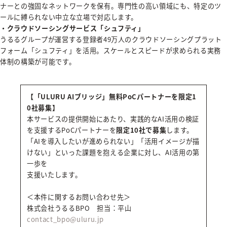
ナーとの強固なネットワークを保有。専門性の高い領域にも、特定のツ
ールに縛られない中立な立場で対応します。
・クラウドソーシングサービス「シュフティ」
うるるグループが運営する登録者49万人のクラウドソーシングプラット
フォーム「シュフティ」を活用。スケールとスピードが求められる実務
体制の構築が可能です。
【「ULURU AIブリッジ」無料PoCパートナーを限定1
0社募集】
本サービスの提供開始にあたり、実践的なAI活用の検証
を支援するPoCパートナーを
限定10社で募集
します。
「AIを導入したいが進められない」「活用イメージが描
けない」といった課題を抱える企業に対し、AI活用の第
一歩を
支援いたします。
＜本件に関するお問い合わせ先＞
株式会社うるるBPO 担当：平山
contact_bpo@uluru.jp